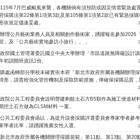
115年7月巴威颱風來襲，各機關倘有須預防或因災情需緊急處
府採購法第22條第1項第3款及第105條第1項第2款已有緊急採
形依規定儘速妥處。
辦理公共藝術業務人員及相關創作藝術家，踴躍報名參加2026
習」及「公共藝術實地參訪小旅行」。，
政部國土管理署委託國立中央大學辦理「市區道路無障礙設計講習
年初訓開班資訊1份。
採購處函轉部分學校未確實依本府「新北市政府所屬各機關辦理
情形，請貴校強化管控機制及採取防範措施，俾確保採購品質，
政院公共工程委員會說明營建剩餘土石方B5類作為施工便道材
開挖土石方做為CLSM材料 一案。
院公共工程委員會函以，為提升該會採購評選委員會專家學者參
家學者比率，請踴躍推薦女性人選。
新北市政府所屬各機關辦理採購規範」第11點、第13點、第20