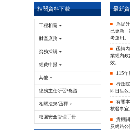
相關資料下載
最新資
為提升
工程相關
已更新「
考運用。
財產庶務
函轉
勞務採購
業經內政部
效。
經費申撥
115
其他
行政院
總務主任研習/會議
即日生效
有關
相關法規/函釋
核發事宜
校園安全管理手冊
貴機關
及網路公