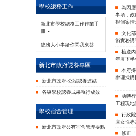
學校總務工作
為因應
事項，政
視個案情
新北市學校總務工作作業手
冊
文化部
術實務講
總務大小事給你問我來答
檢送內
年度下半
新北市政府認養專區
本府
辦理採購
新北市政府-公設認養連結
各級學校認養成果執行成效
函轉行
工程現地
學校宿舍管理
行政
庫女性專
新北市政府公有宿舍管理要點
修正「