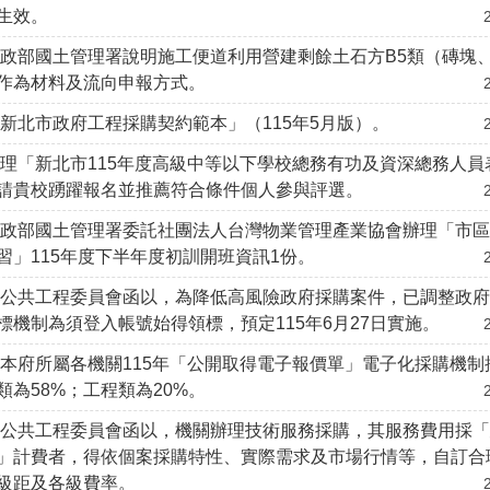
生效。
政部國土管理署說明施工便道利用營建剩餘土石方B5類（磚塊
作為材料及流向申報方式。
新北市政府工程採購契約範本」（115年5月版）。
理「新北市115年度高級中等以下學校總務有功及資深總務人員
請貴校踴躍報名並推薦符合條件個人參與評選。
內政部國土管理署委託社團法人台灣物業管理產業協會辦理「市
習」115年度下半年度初訓開班資訊1份。
院公共工程委員會函以，為降低高風險政府採購案件，已調整政
標機制為須登入帳號始得領標，預定115年6月27日實施。
本府所屬各機關115年「公開取得電子報價單」電子化採購機制
類為58%；工程類為20%。
院公共工程委員會函以，機關辦理技術服務採購，其服務費用採
」計費者，得依個案採購特性、實際需求及市場行情等，自訂合
級距及各級費率。