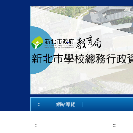
跳
到
主
要
內
容
區
:::
網站導覽
:::
:::