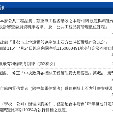
訊
本府公共工程品質，茲重申工程各階段之本府相關 規定與精進
設計審查委員資料庫名單」 及「公共工程品質管理數位課程」
內政部「非都市土地設置營建剩餘土石方臨時暫置場作業規定」
於115年7月24日以台內國字第1150808491號令訂定發布並
年度最有利標教育訓練（第2梯次）
函以，修正「中央政府各機關工程管理費支用要點」第4點、第
。
本市轄內電信業者（除中華電信業者）營建剩餘土石方計畫審核
。
（學校、公司）辦理採購案件，務請配合本府自105年度起訂定
開閱覽比率以100%為執行目標之規定。