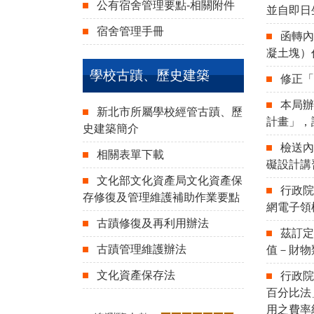
公有宿舍管理要點-相關附件
並自即日
宿舍管理手冊
函轉內
凝土塊）
學校古蹟、歷史建築
修正「
本局辦
新北市所屬學校經管古蹟、歷
計畫」，
史建築簡介
檢送
相關表單下載
礙設計講
文化部文化資產局文化資產保
行政
存修復及管理維護補助作業要點
網電子領
古蹟修復及再利用辦法
茲訂定
古蹟管理維護辦法
值－財物
文化資產保存法
行政
百分比法
用之費率